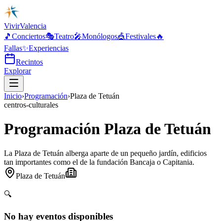
Vivir
Valencia
🎵
Conciertos
🎭
Teatro
🎤
Monólogos
🎪
Festivales
🔥
Fallas
✨
Experiencias
Recintos
Explorar
Inicio
›
Programación
›
Plaza de Tetuán
centros-culturales
Programación Plaza de Tetuán
La Plaza de Tetuán alberga aparte de un pequeño jardín, edificios
tan importantes como el de la fundación Bancaja o Capitania.
Plaza de Tetuán
🔍
No hay eventos disponibles