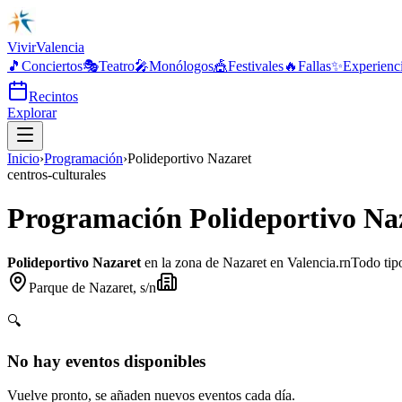
Vivir
Valencia
🎵
Conciertos
🎭
Teatro
🎤
Monólogos
🎪
Festivales
🔥
Fallas
✨
Experienc
Recintos
Explorar
Inicio
›
Programación
›
Polideportivo Nazaret
centros-culturales
Programación Polideportivo Na
Polideportivo Nazaret
en la zona de Nazaret en Valencia.rnTodo tipo 
Parque de Nazaret, s/n
🔍
No hay eventos disponibles
Vuelve pronto, se añaden nuevos eventos cada día.