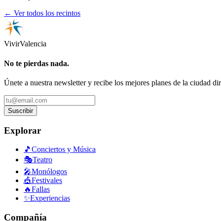
← Ver todos los recintos
Vivir
Valencia
No te pierdas nada.
Únete a nuestra newsletter y recibe los mejores planes de la ciudad di
Suscribir
Explorar
🎵
Conciertos y Música
🎭
Teatro
🎤
Monólogos
🎪
Festivales
🔥
Fallas
✨
Experiencias
Compañía