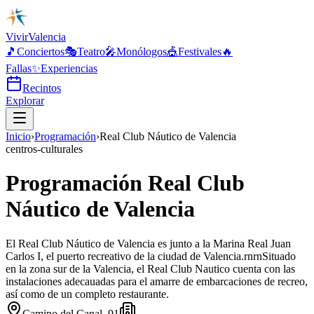
Vivir
Valencia
🎵
Conciertos
🎭
Teatro
🎤
Monólogos
🎪
Festivales
🔥
Fallas
✨
Experiencias
Recintos
Explorar
Inicio
›
Programación
›
Real Club Náutico de Valencia
centros-culturales
Programación Real Club
Náutico de Valencia
El Real Club Náutico de Valencia es junto a la Marina Real Juan
Carlos I, el puerto recreativo de la ciudad de Valencia.rnrnSituado
en la zona sur de la Valencia, el Real Club Nautico cuenta con las
instalaciones adecauadas para el amarre de embarcaciones de recreo,
así como de un completo restaurante.
Camino del Canal, 91