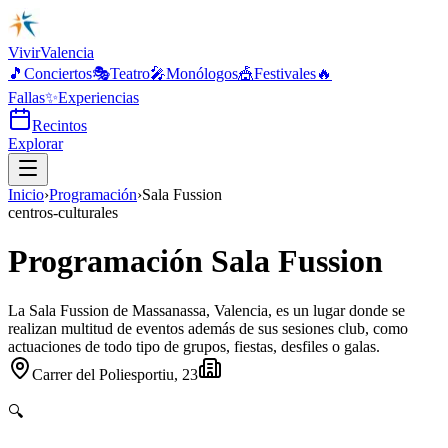
Vivir
Valencia
🎵
Conciertos
🎭
Teatro
🎤
Monólogos
🎪
Festivales
🔥
Fallas
✨
Experiencias
Recintos
Explorar
Inicio
›
Programación
›
Sala Fussion
centros-culturales
Programación Sala Fussion
La Sala Fussion de Massanassa, Valencia, es un lugar donde se
realizan multitud de eventos además de sus sesiones club, como
actuaciones de todo tipo de grupos, fiestas, desfiles o galas.
Carrer del Poliesportiu, 23
🔍