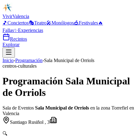
Vivir
Valencia
🎵
Conciertos
🎭
Teatro
🎤
Monólogos
🎪
Festivales
🔥
Fallas
✨
Experiencias
Recintos
Explorar
Inicio
›
Programación
›
Sala Municipal de Orriols
centros-culturales
Programación Sala Municipal
de Orriols
Sala de Eventos
Sala Municipal de Orriols
en la zona Torrefiel en
Valencia
Santiago Rusiñol , 3
🔍