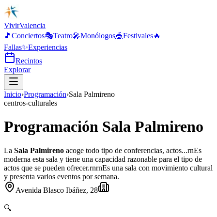
Vivir
Valencia
🎵
Conciertos
🎭
Teatro
🎤
Monólogos
🎪
Festivales
🔥
Fallas
✨
Experiencias
Recintos
Explorar
Inicio
›
Programación
›
Sala Palmireno
centros-culturales
Programación Sala Palmireno
La
Sala Palmireno
acoge todo tipo de conferencias, actos...rnEs
moderna esta sala y tiene una capacidad razonable para el tipo de
actos que se pueden ofrecer.rnrnEs una sala con movimiento cultural
y presenta varios eventos por semana.
Avenida Blasco Ibáñez, 28
🔍