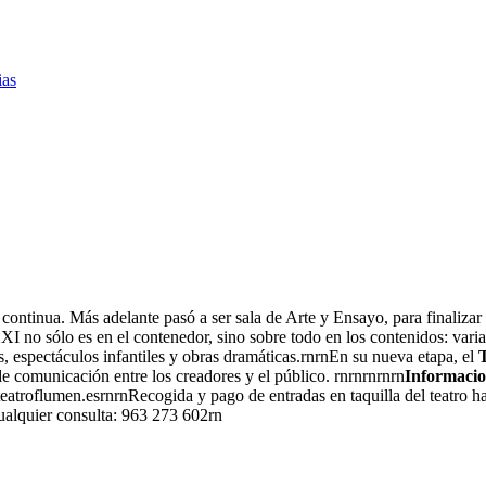
ias
ontinua. Más adelante pasó a ser sala de Arte y Ensayo, para finalizar
XXI no sólo es en el contenedor, sino sobre todo en los contenidos: var
 espectáculos infantiles y obras dramáticas.rnrnEn su nueva etapa, el
 comunicación entre los creadores y el público. rnrnrnrnrn
Informacio
troflumen.esrnrnRecogida y pago de entradas en taquilla del teatro hast
cualquier consulta: 963 273 602rn