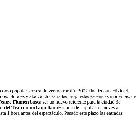
 como popular terraza de verano.rnrnEn 2007 finalizo su actividad,
iados, plurales y abarcando variadas propuestas escénicas modernas, de
Teatre Flumen
busca ser un nuevo referente para la ciudad de
n del Teatro:
rnrn
Taquilla:
rnHorario de taquillas:rnJueves a
a 1 hora antes del espectáculo. Pasado este plazo las entradas