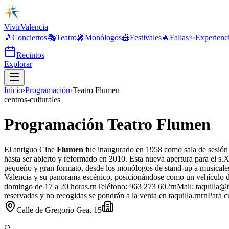
Vivir
Valencia
🎵
Conciertos
🎭
Teatro
🎤
Monólogos
🎪
Festivales
🔥
Fallas
✨
Experienc
Recintos
Explorar
Inicio
›
Programación
›
Teatro Flumen
centros-culturales
Programación Teatro Flumen
El antiguo Cine
Flumen
fue inaugurado en 1958 como sala de sesión c
hasta ser abierto y reformado en 2010. Esta nueva apertura para el s.
pequeño y gran formato, desde los monólogos de stand-up a musicales,
Valencia y su panorama escénico, posicionándose como un vehículo de
domingo de 17 a 20 horas.rnTeléfono: 963 273 602rnMail: taquilla@tea
reservadas y no recogidas se pondrán a la venta en taquilla.rnrnPara 
Calle de Gregorio Gea, 15
🔍