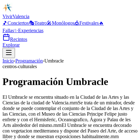
Vivir
Valencia
🎵
Conciertos
🎭
Teatro
🎤
Monólogos
🎪
Festivales
🔥
Fallas
✨
Experiencias
Recintos
Explorar
Inicio
›
Programación
›
Umbracle
centros-culturales
Programación Umbracle
El Umbracle se encuentra situado en la Ciudad de las Artes y las
Ciencias de la ciudad de Valencia.rnrnSe trata de un mirador, desde
donde se puede contemplar el conjunto de la Ciudad de las Artes y
las Ciencias, con el Museo de las Ciencias Principe Felipe justo
enfrete y con el Hemisferic, Oceanografico, Ágora y Palau de les
Arts alrededor del mismo.rnrnEl Umbracle se encuentra decorado
con vegetacion mediterranea y dispone del Paseo del Arte, de acceso
llibre y donde se muestran exposiciones habitualmente.rnrn