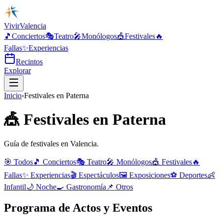
Vivir
Valencia
🎵
Conciertos
🎭
Teatro
🎤
Monólogos
🎪
Festivales
🔥
Fallas
✨
Experiencias
Recintos
Explorar
Inicio
›
Festivales
en
Paterna
🎪
Festivales
en
Paterna
Guía de festivales en Valencia.
🎯 Todos
🎵
Conciertos
🎭
Teatro
🎤
Monólogos
🎪
Festivales
🔥
Fallas
✨
Experiencias
🎬
Espectáculos
🖼️
Exposiciones
⚽
Deportes
👶
Infantil
🌙
Noche
🍳
Gastronomía
📌
Otros
Programa de Actos y Eventos