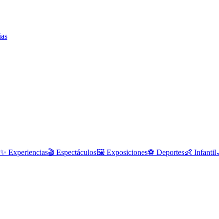
ias
✨
Experiencias
🎬
Espectáculos
🖼️
Exposiciones
⚽
Deportes
👶
Infantil