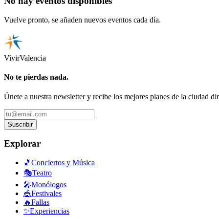
No hay eventos disponibles
Vuelve pronto, se añaden nuevos eventos cada día.
Vivir
Valencia
No te pierdas nada.
Únete a nuestra newsletter y recibe los mejores planes de la ciudad di
Suscribir
Explorar
🎵
Conciertos y Música
🎭
Teatro
🎤
Monólogos
🎪
Festivales
🔥
Fallas
✨
Experiencias