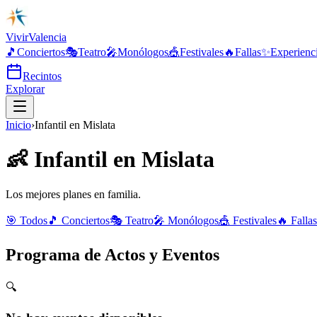
Vivir
Valencia
🎵
Conciertos
🎭
Teatro
🎤
Monólogos
🎪
Festivales
🔥
Fallas
✨
Experienc
Recintos
Explorar
Inicio
›
Infantil
en
Mislata
👶
Infantil
en
Mislata
Los mejores planes en familia.
🎯 Todos
🎵
Conciertos
🎭
Teatro
🎤
Monólogos
🎪
Festivales
🔥
Fallas
Programa de Actos y Eventos
🔍