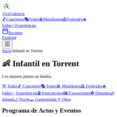
Vivir
Valencia
🎵
Conciertos
🎭
Teatro
🎤
Monólogos
🎪
Festivales
🔥
Fallas
✨
Experiencias
Recintos
Explorar
Inicio
›
Infantil
en
Torrent
👶
Infantil
en
Torrent
Los mejores planes en familia.
🎯 Todos
🎵
Conciertos
🎭
Teatro
🎤
Monólogos
🎪
Festivales
🔥
Fallas
✨
Experiencias
🎬
Espectáculos
🖼️
Exposiciones
⚽
Deportes
👶
Infantil
🌙
Noche
🍳
Gastronomía
📌
Otros
Programa de Actos y Eventos