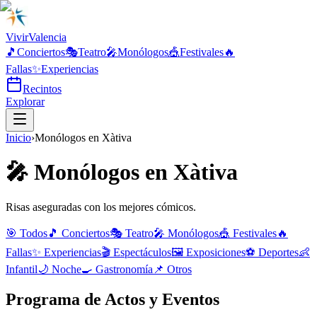
Vivir
Valencia
🎵
Conciertos
🎭
Teatro
🎤
Monólogos
🎪
Festivales
🔥
Fallas
✨
Experiencias
Recintos
Explorar
Inicio
›
Monólogos
en
Xàtiva
🎤
Monólogos
en
Xàtiva
Risas aseguradas con los mejores cómicos.
🎯 Todos
🎵
Conciertos
🎭
Teatro
🎤
Monólogos
🎪
Festivales
🔥
Fallas
✨
Experiencias
🎬
Espectáculos
🖼️
Exposiciones
⚽
Deportes
👶
Infantil
🌙
Noche
🍳
Gastronomía
📌
Otros
Programa de Actos y Eventos