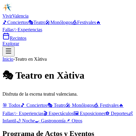
Vivir
Valencia
🎵
Conciertos
🎭
Teatro
🎤
Monólogos
🎪
Festivales
🔥
Fallas
✨
Experiencias
Recintos
Explorar
Inicio
›
Teatro
en
Xàtiva
🎭
Teatro
en
Xàtiva
Disfruta de la escena teatral valenciana.
🎯 Todos
🎵
Conciertos
🎭
Teatro
🎤
Monólogos
🎪
Festivales
🔥
Fallas
✨
Experiencias
🎬
Espectáculos
🖼️
Exposiciones
⚽
Deportes
👶
Infantil
🌙
Noche
🍳
Gastronomía
📌
Otros
Programa de Actos y Eventos